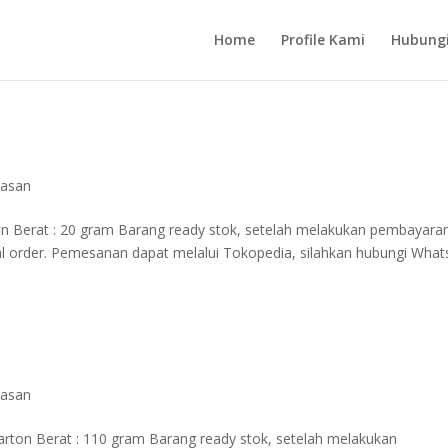
Home
Profile Kami
Hubung
masan
ton Berat : 20 gram Barang ready stok, setelah melakukan pembayara
mal order. Pemesanan dapat melalui Tokopedia, silahkan hubungi Wha
masan
Karton Berat : 110 gram Barang ready stok, setelah melakukan