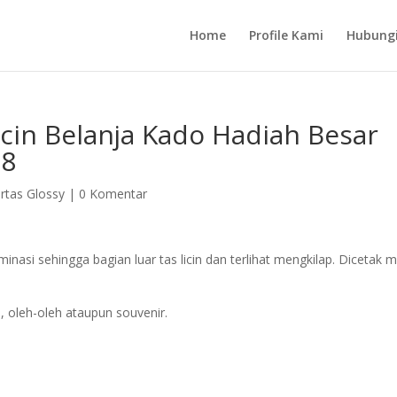
Home
Profile Kami
Hubung
icin Belanja Kado Hadiah Besar
08
rtas Glossy
|
0 Komentar
minasi sehingga bagian luar tas licin dan terlihat mengkilap. Dicetak m
, oleh-oleh ataupun souvenir.