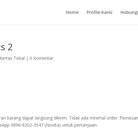
Home
Profile Kami
Hubung
s 2
Kertas Tebal
|
0 Komentar
an barang dapat langsung dikirim. Tidak ada minimal order. Pemesa
tsApp 0896-8202-3547 (Novita) untuk pertanyaan.